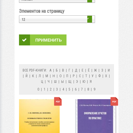
Элементов на страницу
12
ВСЕ PDF-КНИГИ:
А
|
Б
|
В
|
Г
|
Д
|
Е
|
Ё
|
Ж
|
З
|
И
|
Й
|
К
|
Л
|
М
|
Н
|
О
|
П
|
Р
|
С
|
Т
|
У
|
Ф
|
Х
|
Ц
|
Ч
|
Ш
|
Ы
|
Щ
|
Э
|
Ю
|
Я
0
|
1
|
2
|
3
|
4
|
5
|
6
|
7
|
8
|
9