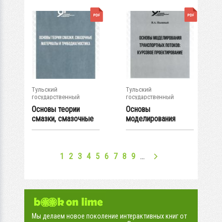
Тульский
Тульский
государственный
государственный
университет
университет
Основы теории
Основы
смазки, смазочные
моделирования
материалы и...
транспортных
потоков:...
1
2
3
4
5
6
7
8
9
…
Мы делаем новое поколение интерактивных книг от