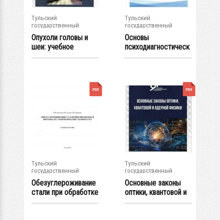
Тульский
Тульский
государственный
государственный
университет
университет
Опухоли головы и
Основы
шеи: учебное
психодиагностическ
пособие
ого исследования и...
Тульский
Тульский
государственный
государственный
университет
университет
Обезуглероживание
Основные законы
стали при обработке
оптики, квантовой и
в интервале...
ядерной...