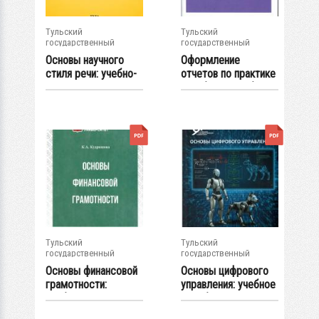
Тульский
Тульский
государственный
государственный
университет
университет
Основы научного
Оформление
стиля речи: учебно-
отчетов по практике
методическое...
: учебное пособие
Тульский
Тульский
государственный
государственный
университет
университет
Основы финансовой
Основы цифрового
грамотности:
управления: учебное
учебно-...
пособие