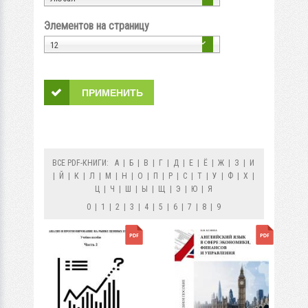
Элементов на страницу
12
ВСЕ PDF-КНИГИ:
А
|
Б
|
В
|
Г
|
Д
|
Е
|
Ё
|
Ж
|
З
|
И
|
Й
|
К
|
Л
|
М
|
Н
|
О
|
П
|
Р
|
С
|
Т
|
У
|
Ф
|
Х
|
Ц
|
Ч
|
Ш
|
Ы
|
Щ
|
Э
|
Ю
|
Я
0
|
1
|
2
|
3
|
4
|
5
|
6
|
7
|
8
|
9