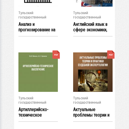
Тульский
Тульский
государственный
государственный
университет
университет
Анализ и
Английский язык в
прогнозирование на
сфере экономики,
рынке ценных бумаг
финансов и...
:...
Тульский
Тульский
государственный
государственный
университет
университет
Артиллерийско-
Актуальные
техническое
проблемы теории и
обеспечение:
практики судебной...
учебное...