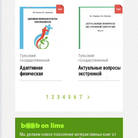
Тульский
Тульский
государственный
государственный
университет
университет
Адаптивная
Актуальные вопросы
физическая
экстренной
культура:
хирургии: учебное...
теоретический...
1
2
3
4
5
6
7
Мы делаем новое поколение интерактивных книг от