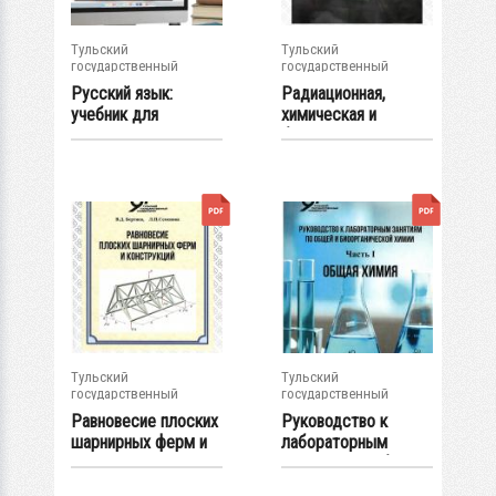
Тульский
Тульский
государственный
государственный
университет
университет
Русский язык:
Радиационная,
учебник для
химическая и
иностранных
биологическая
учащихся...
защита...
Тульский
Тульский
государственный
государственный
университет
университет
Равновесие плоских
Руководство к
шарнирных ферм и
лабораторным
конструкций:...
занятиям по общей
и...