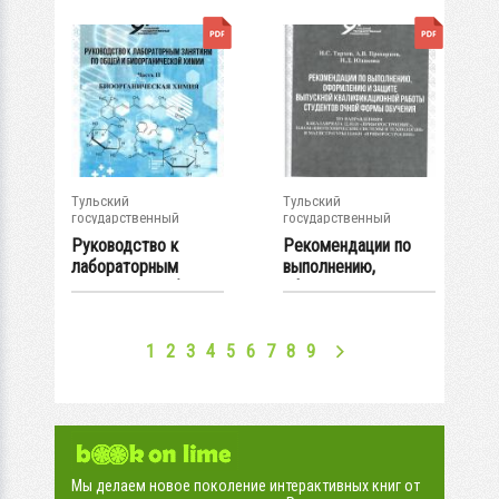
Тульский
Тульский
государственный
государственный
университет
университет
Руководство к
Рекомендации по
лабораторным
выполнению,
занятиям по общей
оформлению и
и...
защите...
1
2
3
4
5
6
7
8
9
Мы делаем новое поколение интерактивных книг от