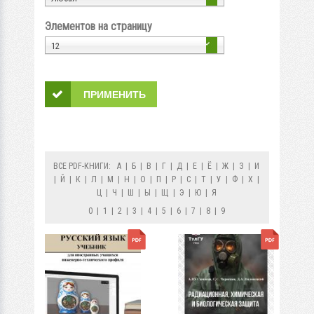
Элементов на страницу
12
ВСЕ PDF-КНИГИ:
А
|
Б
|
В
|
Г
|
Д
|
Е
|
Ё
|
Ж
|
З
|
И
|
Й
|
К
|
Л
|
М
|
Н
|
О
|
П
|
Р
|
С
|
Т
|
У
|
Ф
|
Х
|
Ц
|
Ч
|
Ш
|
Ы
|
Щ
|
Э
|
Ю
|
Я
0
|
1
|
2
|
3
|
4
|
5
|
6
|
7
|
8
|
9