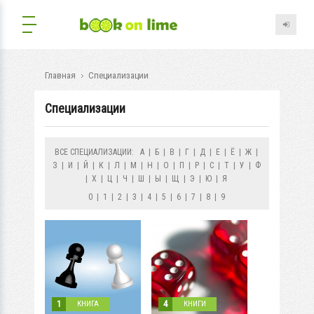
Главная
Специализации
Специализации
ВСЕ СПЕЦИАЛИЗАЦИИ:
А
|
Б
|
В
|
Г
|
Д
|
Е
|
Ё
|
Ж
|
З
|
И
|
Й
|
К
|
Л
|
М
|
Н
|
О
|
П
|
Р
|
С
|
Т
|
У
|
Ф
|
Х
|
Ц
|
Ч
|
Ш
|
Ы
|
Щ
|
Э
|
Ю
|
Я
0
|
1
|
2
|
3
|
4
|
5
|
6
|
7
|
8
|
9
1
4
КНИГА
КНИГИ