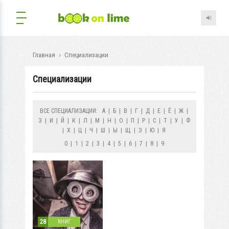
Главная
Специализации
Специализации
ВСЕ СПЕЦИАЛИЗАЦИИ:
А
|
Б
|
В
|
Г
|
Д
|
Е
|
Ё
|
Ж
|
З
|
И
|
Й
|
К
|
Л
|
М
|
Н
|
О
|
П
|
Р
|
С
|
Т
|
У
|
Ф
|
Х
|
Ц
|
Ч
|
Ш
|
Ы
|
Щ
|
Э
|
Ю
|
Я
0
|
1
|
2
|
3
|
4
|
5
|
6
|
7
|
8
|
9
28
КНИГ