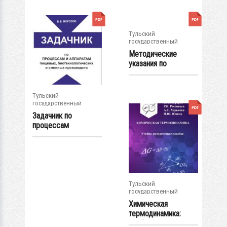
Тульский
государственный
университет
Методические
указания по
выполнению
курсовой...
Тульский
государственный
университет
Задачник по
процессам
аппаратам
пищевых,...
Тульский
государственный
университет
Химическая
термодинамика:
учебно-