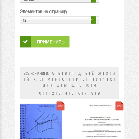
Элементов на страницу
12
ВСЕ PDF-КНИГИ:
А
|
Б
|
В
|
Г
|
Д
|
Е
|
Ё
|
Ж
|
З
|
И
|
Й
|
К
|
Л
|
М
|
Н
|
О
|
П
|
Р
|
С
|
Т
|
У
|
Ф
|
Х
|
Ц
|
Ч
|
Ш
|
Ы
|
Щ
|
Э
|
Ю
|
Я
0
|
1
|
2
|
3
|
4
|
5
|
6
|
7
|
8
|
9