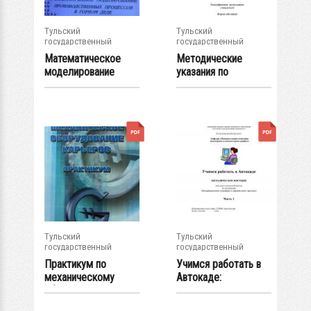
Тульский
Тульский
государственный
государственный
университет
университет
Математическое
Методические
моделирование
указания по
производственных...
самостоятельной
работе...
Тульский
Тульский
государственный
государственный
университет
университет
Практикум по
Учимся работать в
механическому
Автокаде:
оборудованию
методическое
карьеров...
пособие...