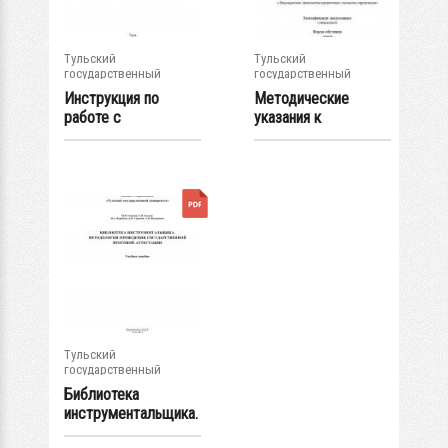
Тульский
Тульский
государственный
государственный
университет
университет
Инструкция по
Методические
работе с
указания к
программой DUs
практическим
обобщенной...
занятиям по...
Тульский
государственный
университет
Библиотека
инструментальщика.
Методология...