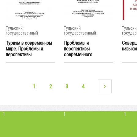
Тульский
Тульский
Тульски
государственный
государственный
государ
университет
университет
универс
Туризм в современном
Проблемы и
Соверш
мире. Проблемы и
перспективы
навыков
перспективы...
современного
туризма:...
1
2
3
4
1
1
1