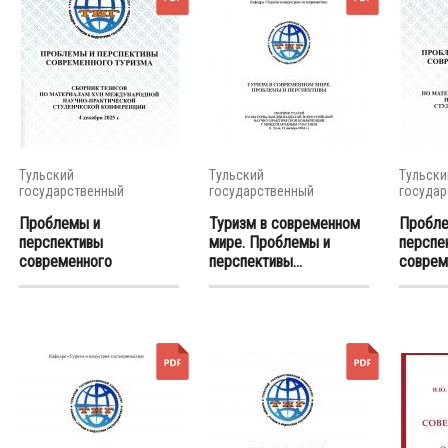
Тульский
Тульский
Тульски
государственный
государственный
государ
университет
университет
универс
Проблемы и
Туризм в современном
Пробле
перспективы
мире. Проблемы и
перспе
современного
перспективы...
соврем
туризма:...
туризма: