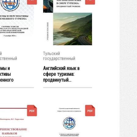
й
Тульский
ственный
государственный
итет
университет
мы и
Английский язык в
ктивы
сфере туризма:
енного
продвинутый...
...