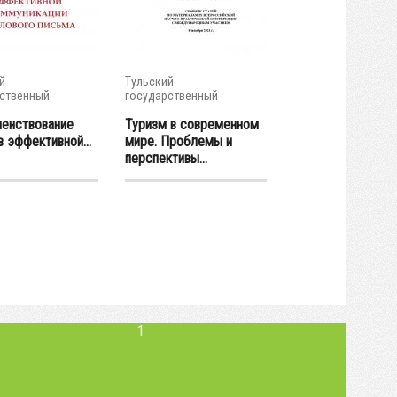
й
Тульский
ственный
государственный
итет
университет
енствование
Туризм в современном
 эффективной...
мире. Проблемы и
перспективы...
1