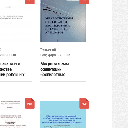
й
Тульский
ственный
государственный
итет
университет
 анализа в
Микросистемы
анстве
ориентации
ий релейных...
беспилотных
летательных...