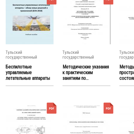
Тульский
Тульский
Тульски
государственный
государственный
государ
университет
университет
универс
Беспилотные
Методические указания
Методы
управляемые
к практическим
простр
летательные аппараты
занятиям по...
состоян
–...