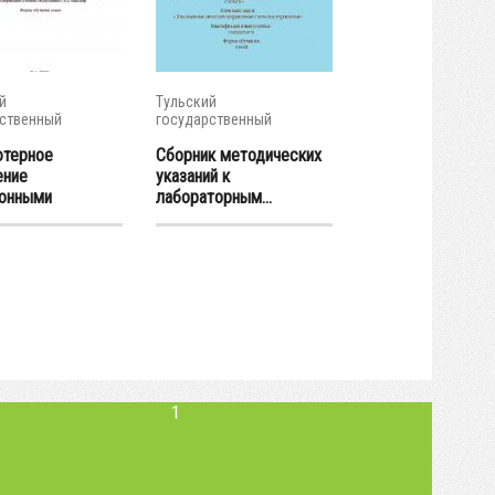
й
Тульский
ственный
государственный
итет
университет
терное
Сборник методических
ение
указаний к
онными
лабораторным...
ми:...
1