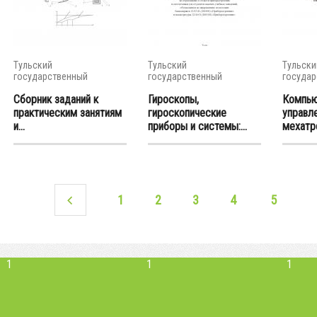
Тульский
Тульский
Тульски
государственный
государственный
государ
университет
университет
универс
Сборник заданий к
Гироскопы,
Компью
практическим занятиям
гироскопические
управл
и...
приборы и системы:...
мехатр
система
1
2
3
4
5
1
1
1