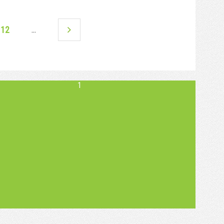
12
…
1