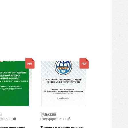
й
Тульский
ственный
государственный
итет
университет