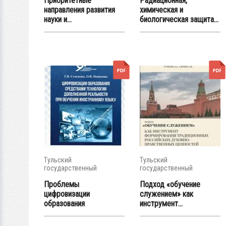
Приоритетные
Радиационная,
направления развития
химическая и
науки и...
биологическая защита...
Тульский
Тульский
государственный
государственный
университет
университет
Проблемы
Подход «обучение
цифровизации
служением» как
образования
инструмент...
средствами...