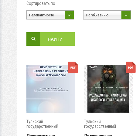
Сортировать по
Релевантносте
По убыванию
Тульский
Тульский
государственный
государственный
университет
университет