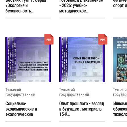
Вестник ТулГУ. Серия
Готовимся к экзаменам
Физичес
«Экология и
- 2026: учебно-
спорт и
безопасность...
методическое...
Тульский
Тульский
Тульски
государственный
государственный
государ
университет
университет
универс
Социально-
Опыт прошлого - взгляд
Иннова
экономические и
в будущее : материалы
образо
экологические
15-й...
техноло
проблемы...