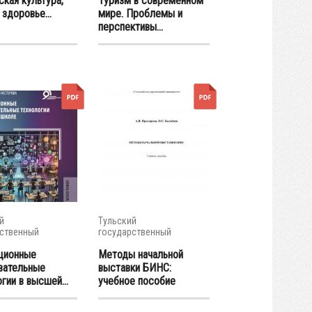
кая культура,
Туризм в современном
 здоровье...
мире. Проблемы и
перспективы...
й
Тульский
ственный
государственный
итет
университет
ционные
Методы начальной
вательные
выставки БИНС:
гии в высшей...
учебное пособие