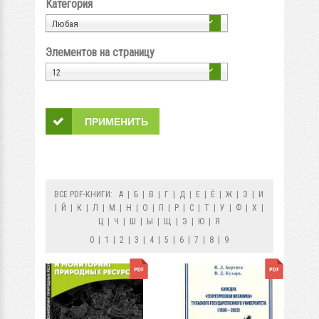
Категория
Любая
Элементов на страницу
12
ВСЕ PDF-КНИГИ:
А
|
Б
|
В
|
Г
|
Д
|
Е
|
Ё
|
Ж
|
З
|
И
|
Й
|
К
|
Л
|
М
|
Н
|
О
|
П
|
Р
|
С
|
Т
|
У
|
Ф
|
Х
|
Ц
|
Ч
|
Ш
|
Ы
|
Щ
|
Э
|
Ю
|
Я
0
|
1
|
2
|
3
|
4
|
5
|
6
|
7
|
8
|
9