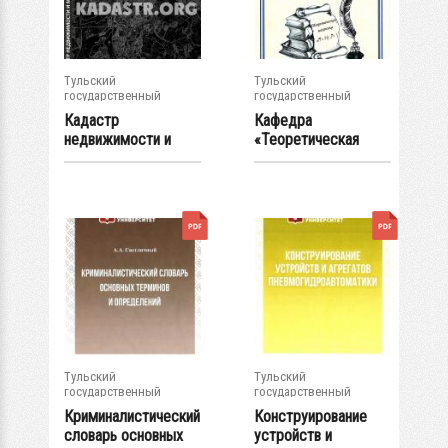
Тульский
Тульский
государственный
государственный
университет
университет
Кадастр
Кафедра
недвижимости и
«Теоретическая
мониторинг
механика»
природных...
Тульского...
Тульский
Тульский
государственный
государственный
университет
университет
Криминалистический
Конструирование
словарь основных
устройств и