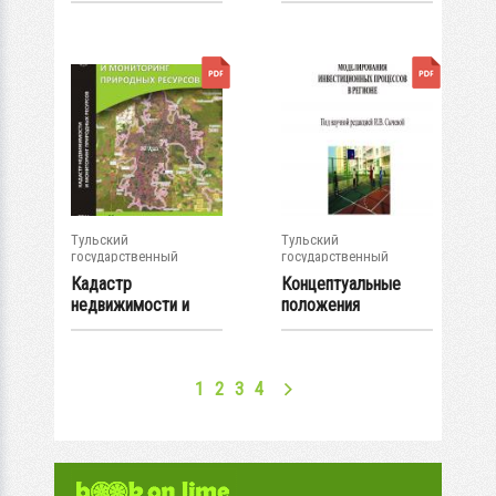
природных...
природных...
Тульский
Тульский
государственный
государственный
университет
университет
Кадастр
Концептуальные
недвижимости и
положения
мониторинг
экономико-...
природных...
1
2
3
4