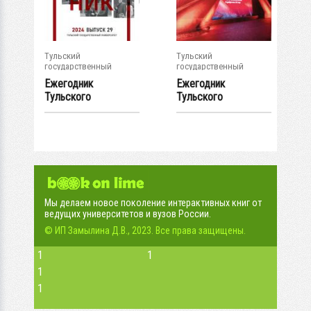
Тульский
Тульский
государственный
государственный
университет
университет
Ежегодник
Ежегодник
Тульского
Тульского
государственного
государственного
университета...
университета...
Мы делаем новое поколение интерактивных книг от
ведущих университетов и вузов России.
© ИП Замылина Д.В., 2023. Все права защищены.
1
1
1
1