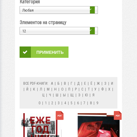
Категория
Любая
Элементов на страницу
12
ВСЕ PDF-КНИГИ:
А
|
Б
|
В
|
Г
|
Д
|
Е
|
Ё
|
Ж
|
З
|
И
|
Й
|
К
|
Л
|
М
|
Н
|
О
|
П
|
Р
|
С
|
Т
|
У
|
Ф
|
Х
|
Ц
|
Ч
|
Ш
|
Ы
|
Щ
|
Э
|
Ю
|
Я
0
|
1
|
2
|
3
|
4
|
5
|
6
|
7
|
8
|
9