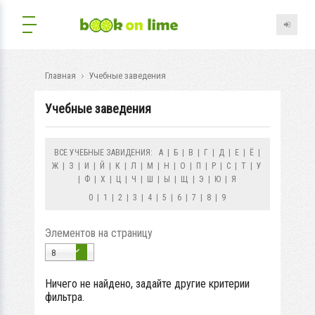
Главная
Учебные заведения
Учебные заведения
ВСЕ УЧЕБНЫЕ ЗАВИДЕНИЯ:
А
|
Б
|
В
|
Г
|
Д
|
Е
|
Ё
|
Ж
|
З
|
И
|
Й
|
К
|
Л
|
М
|
Н
|
О
|
П
|
Р
|
С
|
Т
|
У
|
Ф
|
Х
|
Ц
|
Ч
|
Ш
|
Ы
|
Щ
|
Э
|
Ю
|
Я
0
|
1
|
2
|
3
|
4
|
5
|
6
|
7
|
8
|
9
Элементов на страницу
8
Ничего не найдено, задайте другие критерии
фильтра.