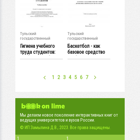
Тульский
Тульский
государственный
государственный
университет
университет
Гигиена учебного
Баскетбол - как
труда студентов:
базовое средство
учебное пособие
учебной...
1
2
3
4
5
6
7
Мы делаем новое поколение интерактивных книг от
ведущих университетов и вузов России.
© ИП Замылина Д.В., 2023. Все права защищены.
1
1