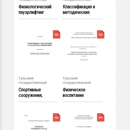
университет
университет
Физиологический
Классификация и
пауэрлифтинг
методические
аспекты борьбы:...
Тульский
Тульский
государственный
государственный
университет
университет
Спортивные
Физическое
сооружения,
воспитание
стандарты и
студенческой
экипировка:...
молодежи...