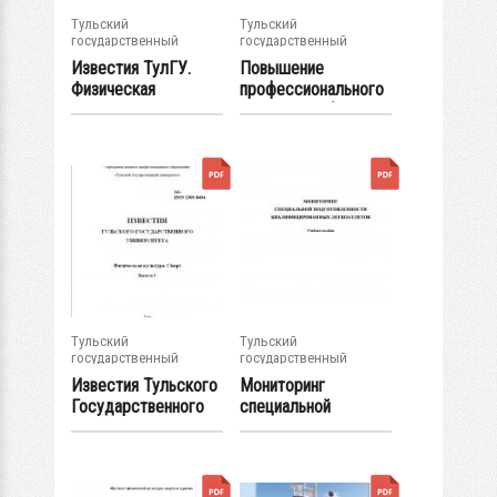
Тульский
Тульский
государственный
государственный
университет
университет
Известия ТулГУ.
Повышение
Физическая
профессионального
культура. Спорт.
мастерства (...
Вып.4
Тульский
Тульский
государственный
государственный
университет
университет
Известия Тульского
Мониторинг
Государственного
специальной
университета...
подготовленности...