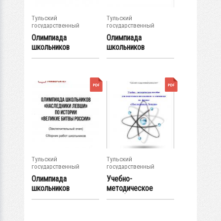
Тульский
Тульский
государственный
государственный
университет
университет
Олимпиада
Олимпиада
школьников
школьников
«Наследники
«Наследники
Левши» по...
Левши» по...
Тульский
Тульский
государственный
государственный
университет
университет
Олимпиада
Учебно-
школьников
методическое
«Наследники
пособие для
Левши» по...
подготовки...