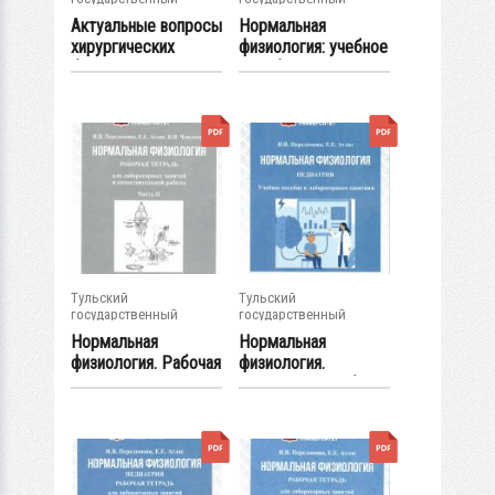
университет
университет
Актуальные вопросы
Нормальная
хирургических
физиология: учебное
болезней....
пособие к...
Тульский
Тульский
государственный
государственный
университет
университет
Нормальная
Нормальная
физиология. Рабочая
физиология.
тетрадь для...
Педиатрия: учебное
пособие...