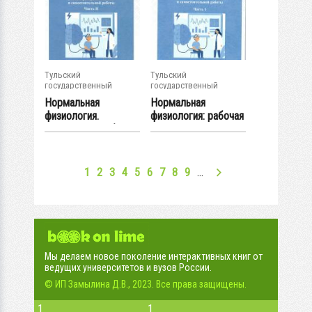
Тульский
Тульский
государственный
государственный
университет
университет
Нормальная
Нормальная
физиология.
физиология: рабочая
Педиатрия. Рабочая
тетрадь для...
тетрадь...
1
2
3
4
5
6
7
8
9
…
Мы делаем новое поколение интерактивных книг от
ведущих университетов и вузов России.
© ИП Замылина Д.В., 2023. Все права защищены.
1
1