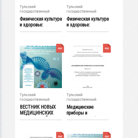
Тульский
Тульский
государственный
государственный
университет
университет
Физическая культура
Физическая культура
и здоровье:
и здоровье:
молодежная наука...
молодежная наука...
Тульский
Тульский
государственный
государственный
университет
университет
ВЕСТНИК НОВЫХ
Медицинские
МЕДИЦИНСКИХ
приборы и
ТЕХНОЛОГИЙ:...
технологии: сборник
статей...