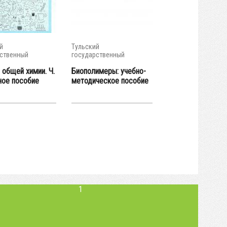
й
Тульский
ственный
государственный
итет
университет
 общей химии. Ч.
Биополимеры: учебно-
ное пособие
методическое пособие
1