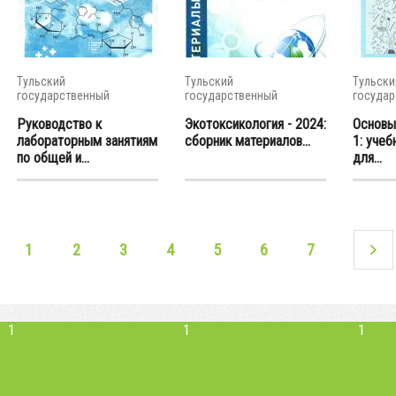
Тульский
Тульский
Тульски
государственный
государственный
государ
университет
университет
универс
Руководство к
Экотоксикология - 2024:
Основы
лабораторным занятиям
сборник материалов...
1: учеб
по общей и...
для...
1
2
3
4
5
6
7
1
1
1