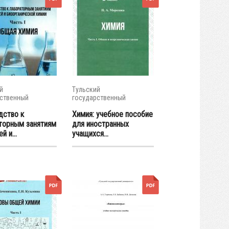
й
Тульский
ственный
государственный
итет
университет
дство к
Химия: учебное пособие
торным занятиям
для иностранных
й и...
учащихся...