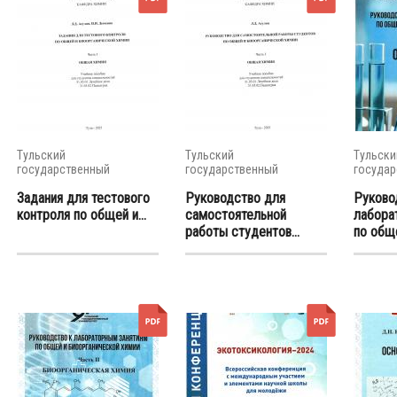
Тульский
Тульский
Тульски
государственный
государственный
государ
университет
университет
универс
Задания для тестового
Руководство для
Руково
контроля по общей и...
самостоятельной
лабора
работы студентов...
по обще