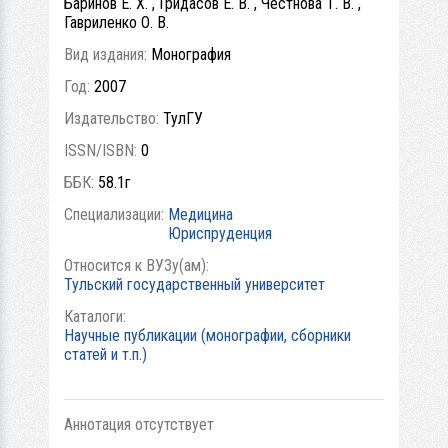
Баринов Е. Х. , Гридасов Е. В. , Честнова Т. В. ,
Гавриленко О. В.
Вид издания:
Монография
Год:
2007
Издательство:
ТулГУ
ISSN/ISBN:
0
ББК:
58.1г
Специализации:
Медицина
Юриспруденция
Относится к ВУЗу(ам):
Тульский государственный университет
Каталоги:
Научные публикации (монографии, сборники
статей и т.п.)
Аннотация отсутствует