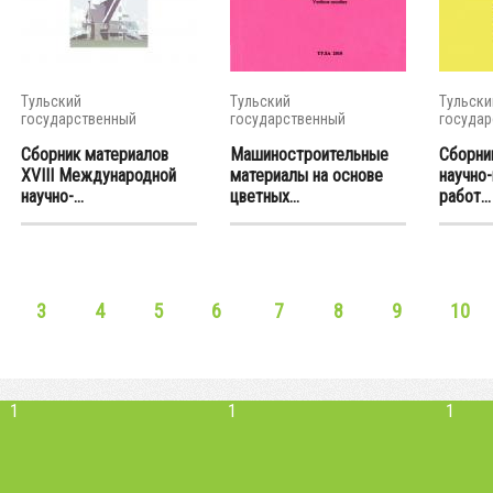
Тульский
Тульский
Тульски
государственный
государственный
государ
университет
университет
универс
Сборник материалов
Машиностроительные
Сборни
XVIII Международной
материалы на основе
научно
научно-...
цветных...
работ...
3
4
5
6
7
8
9
10
1
1
1