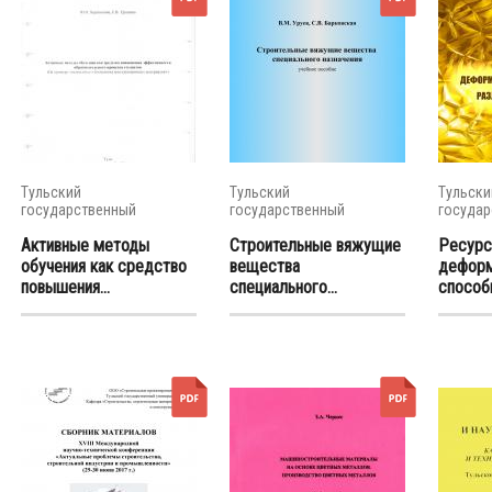
Тульский
Тульский
Тульски
государственный
государственный
государ
университет
университет
универс
Активные методы
Строительные вяжущие
Ресур
обучения как средство
вещества
деформ
повышения...
специального...
способ
различн