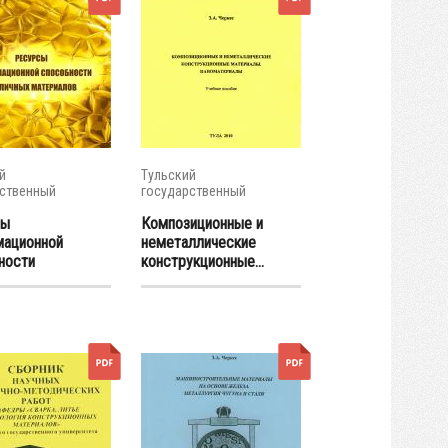
й
Тульский
ственный
государственный
итет
университет
сы
Композиционные и
ационной
неметаллические
ности
конструкционные...
ых...