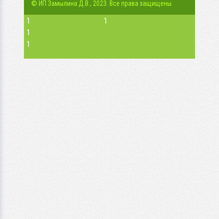
© ИП Замылина Д.В., 2023. Все права защищены.
1
1
1
1