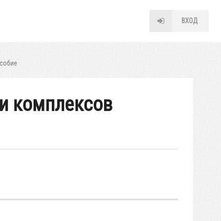
ВХОД
особие
ии комплексов