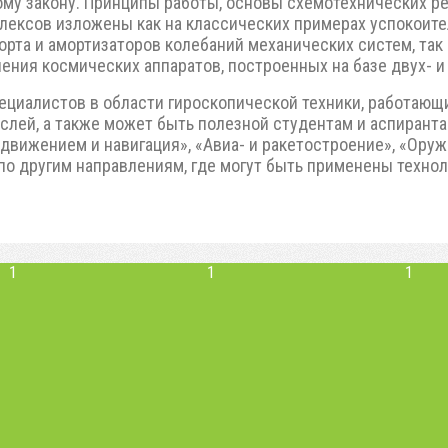
му закону. Принципы работы, основы схемотехнических р
лексов изложены как на классических примерах успокоите
орта и амортизаторов колебаний механических систем, так
ения космических аппаратов, построенных на базе двух- и
ециалистов в области гироскопической техники, работающих
слей, а также может быть полезной студентам и аспирант
движением и навигация», «Авиа- и ракетостроение», «Оруж
по другим направлениям, где могут быть применены техно
1
1
1