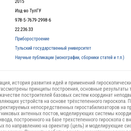
2015
Изд-во ТулГУ
978-5-7679-2998-6
22.236.33
Приборостроение
Тульский государственный университет
Научные публикации (монографии, сборники статей и т.п.)
ция, история развития идей и применений гироскопическ
Рассмотрены принципы построения, основные результаты 
 качестве построителей базовых систем координат непод
вляющих устройств на основе трёхстепенного гироскопа.
рректируемых непосредственных гиростабилизаторов на п
тниковых антенных постов, моделирующих системы коорди
ивода, построенного на базе трехстепенного гироскопа с 
ых по направлению на ориентир (цель) и моделирующие с