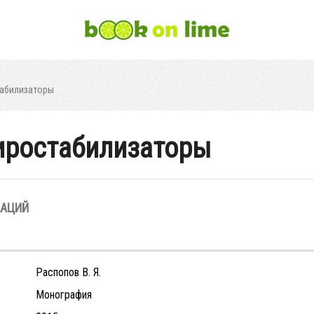
табилизаторы
иростабилизаторы
ЗАЦИЙ
Распопов В. Я.
Монография