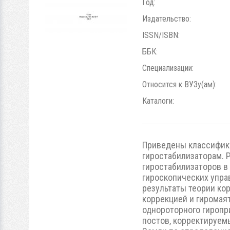
Год:
Издательство:
ISSN/ISBN:
ББК:
Специализации:
Относится к ВУЗу(ам):
Каталоги:
Приведены классифика
гиростабилизаторам. 
гиростабилизаторов в
гироскопических упра
результаты теории ко
коррекцией и гиромая
однороторного гиропр
постов, корректируем