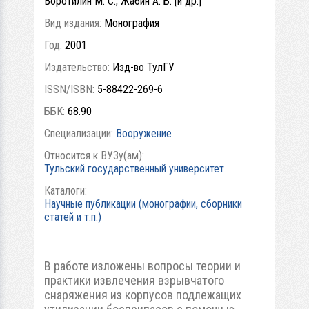
Воротилин М. С., Жабин А. Б. [и др.]
Вид издания:
Монография
Год:
2001
Издательство:
Изд-во ТулГУ
ISSN/ISBN:
5-88422-269-6
ББК:
68.90
Специализации:
Вооружение
Относится к ВУЗу(ам):
Тульский государственный университет
Каталоги:
Научные публикации (монографии, сборники
статей и т.п.)
В работе изложены вопросы теории и
практики извлечения взрывчатого
снаряжения из корпусов подлежащих