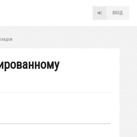
ВХОД
окладов
зированному