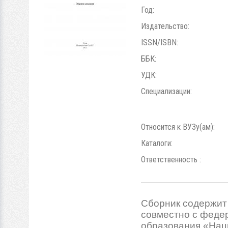
Год:
Издательство:
ISSN/ISBN:
ББК:
УДК:
Специализации:
Относится к ВУЗу(ам):
Каталоги:
Ответственность :
Сборник содержит
совместно с феде
образования «Нац