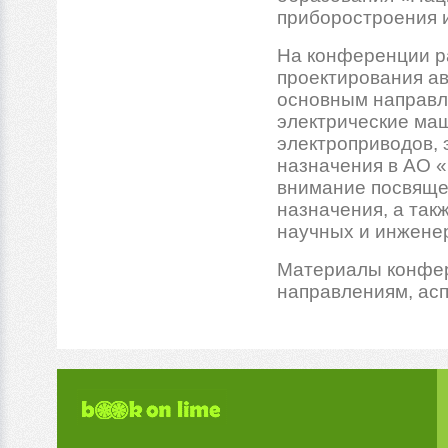
приборостроения и
На конференции ра
проектирования а
основным направле
электрические ма
электроприводов,
назначения в АО «
внимание посвяще
назначения, а так
научных и инженер
Материалы конфер
направлениям, асп