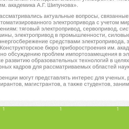
м. академика А.Г. Шипунова».
ссматривались актуальные вопросы, связанные 
втоматизированного электропривода с учетом м
ниям: тяговый электропривод, сервопривод, си
шины, электропривод в промышленности, силовы
 энергосбережение средствами электропривода, 
Конструкторское бюро приборостроения им. акад
но обсуждению проблем импортозамещения в эле
же развитию образовательных технологий в целях
ных кадров для рассматриваемых областей наук
енции могут представлять интерес для ученых,
ирантов, магистрантов, а также студентов, зан
1
1
1