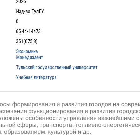
2026
Изд-во ТулГУ
0
65.44-14я73
351(075.8)
Экономика
Менеджмент
Тульский государственный университет
Учебная литература
осы формирования и развития городов на совре
спечения функционирования и развития городско
зложены особенности управления важнейшими от
ной сферы, транспорта, топливно-энергетическо
 образованием, культурой и др.