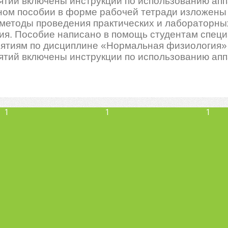
ятий включены инструкции по использованию апп
ном пособии в форме рабочей тетради изложены
методы проведения практических и лабораторны
ия. Пособие написано в помощь студентам специ
нятиям по дисциплине «Нормальная физиология» 
ятий включены инструкции по использованию апп
1
1
1