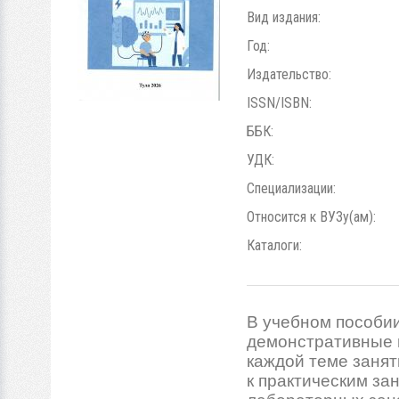
Вид издания:
Год:
Издательство:
ISSN/ISBN:
ББК:
УДК:
Специализации:
Относится к ВУЗу(ам):
Каталоги:
В учебном пособи
демонстративные 
каждой теме занят
к практическим за