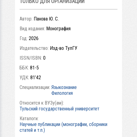
ТОЛЬКО ДЛЯ ОРГАНИЗАЦИЙ
Автор:
Панова Ю. С.
Вид издания:
Монография
Год:
2026
Издательство:
Изд-во ТулГУ
ISSN/ISBN:
0
ББК:
81-5
УДК:
81’42
Специализации:
Языкознание
Филология
Относится к ВУЗу(ам):
Тульский государственный университет
Каталоги:
Научные публикации (монографии, сборники
статей и т.п.)