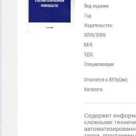
Вид издания:
Год:
Издательство:
ISSN/ISBN:
ББК:
УДК:
Специализации:
Относится к ВУЗу(ам):
Каталоги:
Содержит информа
сложными техниче
автоматизированн
типов, программны