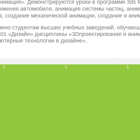
нимация». Демонстрируются уроки в программе 3ds 
ижения автомобиля, анимация системы частиц, аним
а, создание механической анимации, создание и ани
ено студентам высших учебных заведений, обучающ
.01 «Дизайн» дисциплины «3Dпроектирование и аним
ютерные технологии в дизайне».
1
1
1