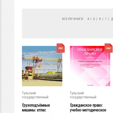
ВСЕ PDF-КНИГИ:
А
|
Б
|
В
|
Г
|
Тульский
Тульский
государственный
государственный
университет
университет
Грузоподъёмные
Гражданское право:
машины: атлас
учебно-методическое