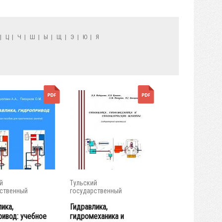
|
Ц
|
Ч
|
Ш
|
Ы
|
Щ
|
Э
|
Ю
|
Я
й
Тульский
ственный
государственный
итет
университет
ика,
Гидравлика,
ривод: учебное
гидромеханика и