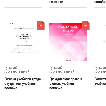
геологии
пособие
Тульский
Тульский
Тульски
государственный
государственный
государ
университет
университет
универс
Гигиена учебного труда
Гражданское право в
Госпита
студентов: учебное
схемах:учебное
учебно
пособие
пособие