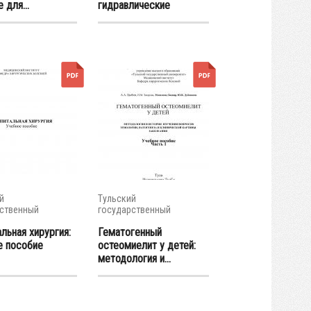
 для...
гидравлические
машины...
й
Тульский
ственный
государственный
итет
университет
льная хирургия:
Гематогенный
е пособие
остеомиелит у детей:
методология и...