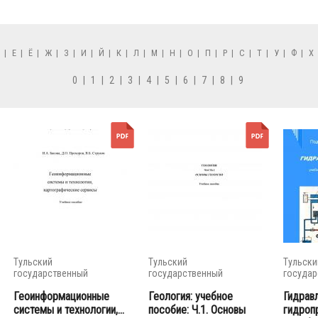
Д
|
Е
|
Ё
|
Ж
|
З
|
И
|
Й
|
К
|
Л
|
М
|
Н
|
О
|
П
|
Р
|
С
|
Т
|
У
|
Ф
|
Х
0
|
1
|
2
|
3
|
4
|
5
|
6
|
7
|
8
|
9
Тульский
Тульский
Тульски
государственный
государственный
государ
университет
университет
универс
Геоинформационные
Геология: учебное
Гидравл
системы и технологии,...
пособие: Ч.1. Основы
гидроп